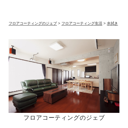
ロ
ア
コ
ー
フロアコーティングのジェブ
>
フロアコーティング生活
>
水拭き
テ
ィ
ン
グ
効
果
の
日
常
に
お
い
て
フロアコーティングのジェブ
の
考