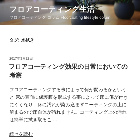
コ
フロアコーティング生活
ン
フロアコーティング コラム Floorcoating lifestyle colum
テ
ン
ツ
タグ:
水拭き
へ
ス
キ
投
2017年3月22日
ッ
稿
フロアコーティング効果の日常においての
日:
プ
考察
フロアコーティングする事によって何が変わるかという
と 床の表面に保護膜を形成する事によって床に傷が付き
にくくなり、床に汚れが染み込まずコーティングの上に
留まるので床自体が汚れません。コーティング上の汚れ
は簡単に拭き取るこ …
“フ
続きを読む