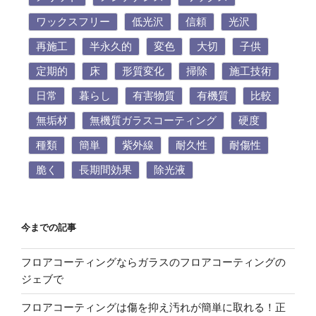
ワックスフリー
低光沢
信頼
光沢
再施工
半永久的
変色
大切
子供
定期的
床
形質変化
掃除
施工技術
日常
暮らし
有害物質
有機質
比較
無垢材
無機質ガラスコーティング
硬度
種類
簡単
紫外線
耐久性
耐傷性
脆く
長期間効果
除光液
今までの記事
フロアコーティングならガラスのフロアコーティングの
ジェブで
フロアコーティングは傷を抑え汚れが簡単に取れる！正