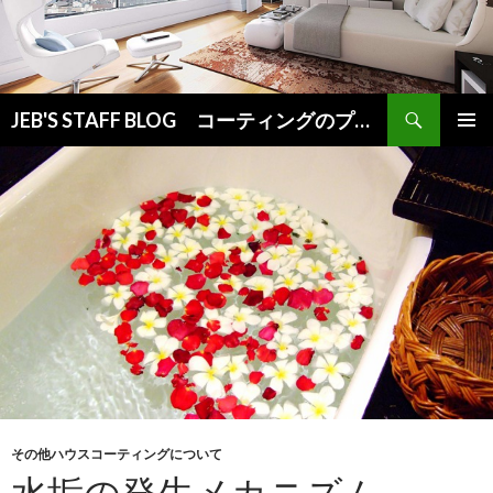
検
JEB'S STAFF BLOG コーティングのプロが教えるお役立ち情報
索
コ
メインメ
ン
ニュー
テ
ン
ツ
へ
ス
キ
ッ
プ
その他ハウスコーティングについて
水垢の発生メカニズム