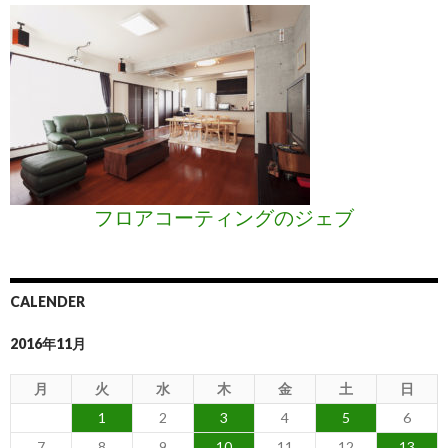
フロアコーティングのジェブ
CALENDER
2016年11月
月
火
水
木
金
土
日
1
2
3
4
5
6
7
8
9
10
11
12
13