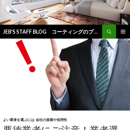
検
JEB'S STAFF BLOG コーティングのプロが教えるお役立ち情報
索
コ
メインメ
ン
ニュー
テ
ン
ツ
へ
ス
キ
ッ
プ
よい業者を選ぶには
,
会社の規模や信用性
悪徳業者にご注意！業者選