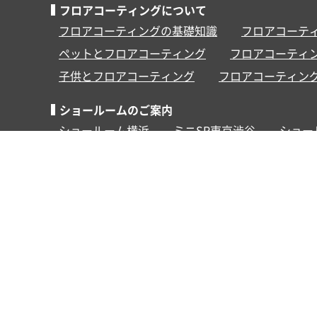
フロアコーティングについて
フロアコーティングの基礎知識
フロアコーテ
ペットとフロアコーティング
フロアコーティ
子供とフロアコーティング
フロアコーティン
ショールームのご案内
ショールーム横浜
ミニSR東京渋谷
ショー
その他
施工事例
お客様の声
よくあるご質問
ビジネスパートナー募集
求人情報
キャン
SNS
TikTok(
EPCOAT
/
採用
)
Instagram(
JEB
/
大阪