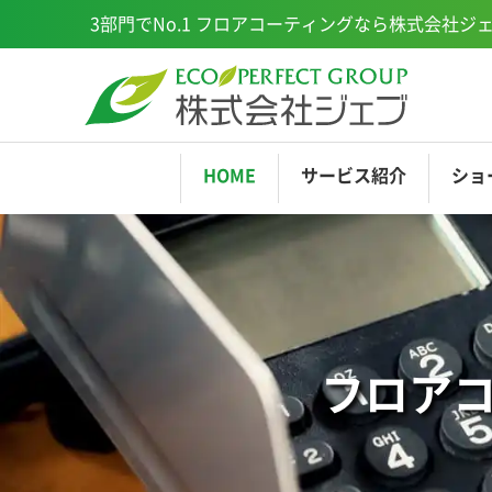
3部門でNo.1
フロアコーティングなら株式会社ジ
HOME
サービス
紹介
ショ
EPCOAT
ショールーム横浜
EP
ミ
フロア
ショールーム福岡