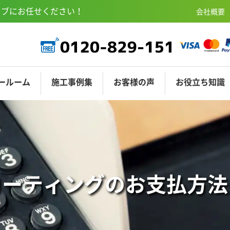
ェブにお任せください！
会社概要
ールーム
施工
事例集
お客様
の声
お役立ち
知識
COAT-M
ニSR東京渋谷
サンディングコート
ショールーム埼玉
ショールーム名古
オプションコー
コーティングの
お支払方法