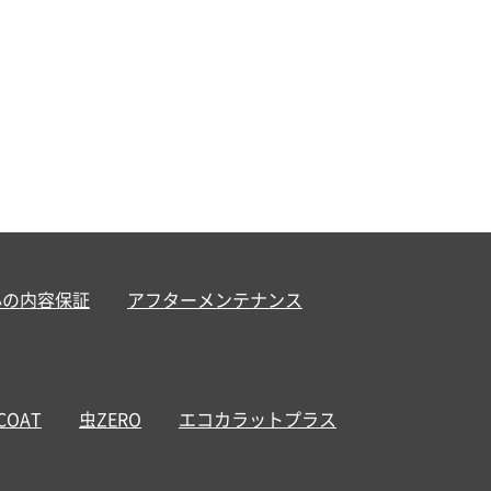
心の内容保証
アフターメンテナンス
 COAT
虫ZERO
エコカラットプラス