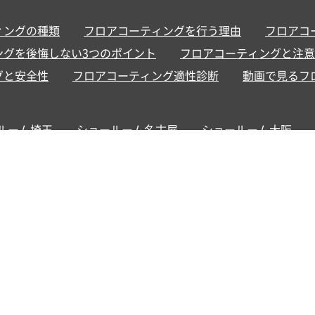
ィングの種類
フロアコーティングを行う理由
フロアコ
ングを後悔しない3つのポイント
フロアコーティングと注意
グと安全性
フロアコーティング適性診断
動画で見るフ
ルーム埼玉
ショールーム名古屋
ショールーム大阪
お支払い方法
サービス地域
カスタマー用ページ
お
セルに関するご案内
SR
)
Twitter（X）
Facebook
YouTube
フローリングを守るフロアコーティング