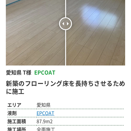
愛知県 T様
EPCOAT
新築のフローリング床を長持ちさせるため
に施工
エリア
愛知県
液剤
EPCOAT
施工面積
87.9m2
施工場所
全面施工