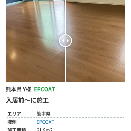
熊本県 Y様
EPCOAT
入居前～に施工
エリア
熊本県
液剤
EPCOAT
施工面積
61.9m2