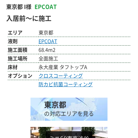
東京都 I様
EPCOAT
入居前～に施工
エリア
東京都
液剤
EPCOAT
施工面積
68.4m2
施工場所
全面施工
床材
永大産業 タフトップA
オプション
クロスコーティング
防カビ抗菌コーティング
東京都
の対応エリアを見る