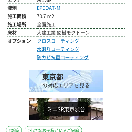
液剤
EPCOAT-M
施工面積
70.7 m2
施工場所
全面施工
床材
大建工業 銘樹モクトーン
オプション
クロスコーティング
水廻りコーティング
防カビ抗菌コーティング
東京都
の対応エリアを見る
ミニSR東京渋谷
#新築
#小さなお子様がいるご家庭