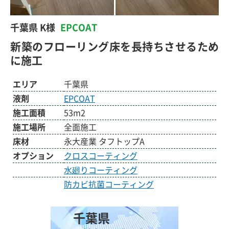
千葉県 K様
EPCOAT
新築のフローリング床を長持ちさせるため
に施工
エリア
千葉県
液剤
EPCOAT
施工面積
53m2
施工場所
全面施工
床材
永大産業 タフトップA
オプション
クロスコーティング
水廻りコーティング
防カビ抗菌コーティング
千葉県