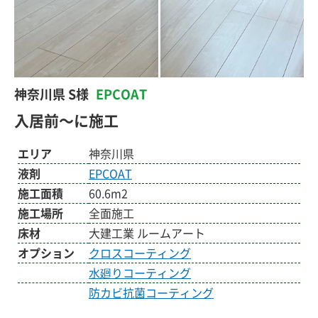
神奈川県 S様
EPCOAT
入居前～に施工
エリア
神奈川県
液剤
EPCOAT
施工面積
60.6m2
施工場所
全面施工
床材
大建工業 ルームアート
オプション
クロスコーティング
水廻りコーティング
防カビ抗菌コーティング