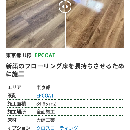
東京都 U様
EPCOAT
新築のフローリング床を長持ちさせるため
に施工
エリア
東京都
液剤
EPCOAT
施工面積
84.86 m2
施工場所
全面施工
床材
大建工業
オプション
クロスコーティング