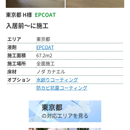
東京都 H様
EPCOAT
入居前～に施工
エリア
東京都
液剤
EPCOAT
施工面積
67.2m2
施工場所
全面施工
床材
ノダ カナエル
オプション
水廻りコーティング
防カビ抗菌コーティング
東京都
の対応エリアを見る