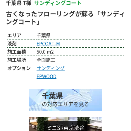
千葉県 T様
サンディングコート
古くなったフローリングが蘇る「サンディ
ングコート」
エリア
千葉県
液剤
EPCOAT-M
施工面積
50.0 m2
施工場所
全面施工
オプション
サンディング
EPWOOD
千葉県
の対応エリアを見る
ミニSR東京渋谷