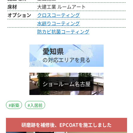
床材
大建工業 ルームアート
オプション
クロスコーティング
水廻りコーティング
防カビ抗菌コーティング
愛知県
の対応エリアを見る
ショールーム名古屋
#新築
#入居前
研磨跡を補修後、EPCOATを施工しました