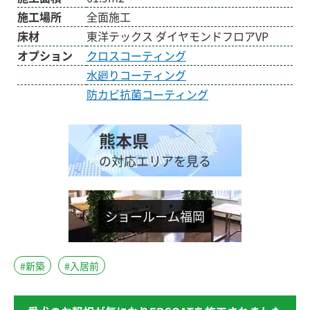
施工場所
全面施工
床材
東洋テックス ダイヤモンドフロアVP
オプション
クロスコーティング
水廻りコーティング
防カビ抗菌コーティング
熊本県
の対応エリアを見る
ショールーム福岡
#新築
#入居前