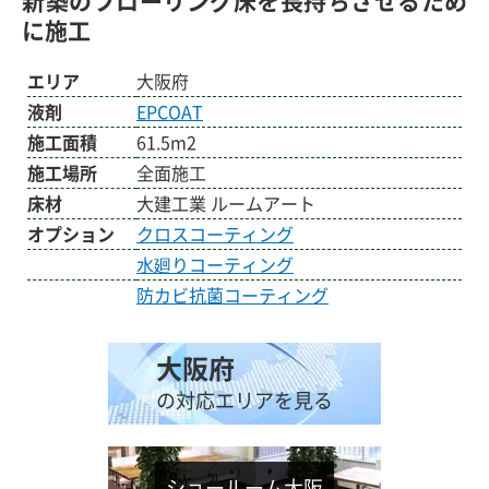
新築のフローリング床を長持ちさせるため
に施工
エリア
大阪府
液剤
EPCOAT
施工面積
61.5m2
施工場所
全面施工
床材
大建工業 ルームアート
オプション
クロスコーティング
水廻りコーティング
防カビ抗菌コーティング
大阪府
の対応エリアを見る
ショールーム大阪