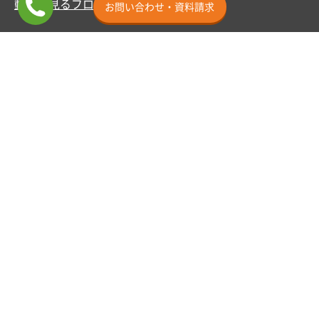
動画で見るフロアコーティング
お問い合わせ・資料請求
ショールームのご案内
ショールーム横浜
ミニSR東京渋谷
ショールーム埼玉
ショールーム名古屋
ショールーム大阪
ショールーム福岡
その他
施工事例
お客様の声
よくあるご質問
お支払い方法
サービス地域
カスタマー用ページ
お知らせ
お問い合わせ
クルー紹介
ビジネスパートナー募集
求人情報
キャンセルに関するご案内
SNS
TikTok(
EPCOAT
/
採用
)
Instagram(
JEB
/
大阪SR
)