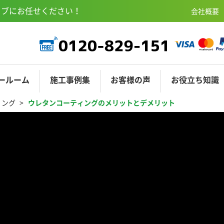
ェブにお任せください！
会社概要
ールーム
施工
事例集
お客様
の声
お役立ち
知識
ィング
ウレタンコーティングのメリットとデメリット
COAT-M
ニSR東京渋谷
サンディングコート
ショールーム埼玉
ショールーム名古
オプションコー