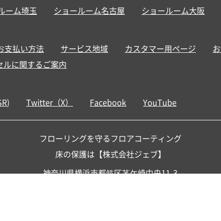
ルーム埼玉
ショールーム名古屋
ショールーム大阪
お支払い方法
サービス地域
カスタマー用ページ
お
セルに関するご案内
SR
)
Twitter（X）
Facebook
YouTube
フローリングを守るフロアコーティング
床の保護は【株式会社ジェブ】
神奈川県横浜市都筑区茅ケ崎中央11-3
ウェルネスセンタープラザ南ビル2階
TEL:
045-949-4224
/ Free:
0120-829-151