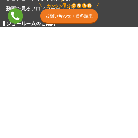
動画で見るフロアコーティング
お問い合わせ・資料請求
ショールームのご案内
ショールーム横浜
ミニSR東京渋谷
ショールーム埼玉
ショールーム名古屋
ショールーム大阪
ショールーム福岡
その他
施工事例
お客様の声
よくあるご質問
お支払い方法
サービス地域
カスタマー用ページ
お知らせ
お問い合わせ
クルー紹介
ビジネスパートナー募集
求人情報
キャンセルに関するご案内
SNS