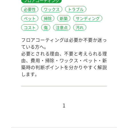
フロアコーティング
サンディング
無垢フローリング
メンテナンス
必要性
ワックス
トラブル
DIY
コスト
対策
リビング
ペット
掃除
新築
サンディング
アンケート
玄関石材コーティング
汚れ
コスト
傷
注意点
汚れ
フロアコーティングは必要か不要か迷っ
ている方へ。
必要とされる理由、不要と考えられる理
由、費用・掃除・ワックス・ペット・新
築時の判断ポイントを分かりやすく解説
します。
1