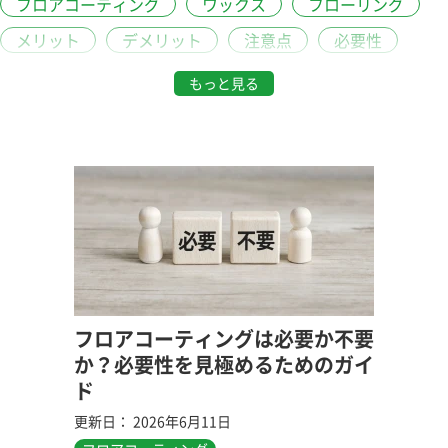
フロアコーティング
ワックス
フローリング
メリット
デメリット
注意点
必要性
ランキング
口コミ
パフォーマンス
劣化
もっと見る
変色
掃除
お手入れ
業者
ポイント
トラブル
床鳴り
カビ
原因
臭い
動画
ペット
ストレス
種類
樹脂ワックス
水性ワックス
油性ワックス
シリコンコーティング
ウレタンコーティング
ガラスコーティング
特徴
UVコーティング
ワックスフリー
子供
安全性
家庭用
フロアコーティングは必要か不要
か？必要性を見極めるためのガイ
業務用
傷
施工
準備
剥離
補修
ド
手順
VOC
シックハウス症候群
赤ちゃん
更新日： 2026年6月11日
F☆☆☆☆
ホルムアルデヒド
新築