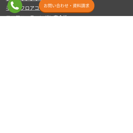
お問い合わせ・資料請求
子供とフロアコーティング
フロアコーティングと安全性
フロアコーティング適性診断
動画で見るフロアコーティング
ショールームのご案内
ショールーム横浜
ミニSR東京渋谷
ショールーム埼玉
ショールーム名古屋
ショールーム大阪
ショールーム福岡
その他
施工事例
お客様の声
よくあるご質問
お支払い方法
サービス地域
カスタマー用ページ
お知らせ
お問い合わせ
クルー紹介
ビジネスパートナー募集
求人情報