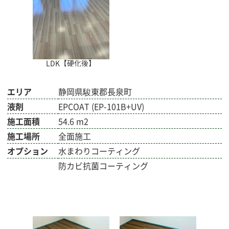
LDK【硬化後】
エリア
静岡県駿東郡長泉町
液剤
EPCOAT (EP-101B+UV)
施工面積
54.6 m2
施工場所
全面施工
オプション
水まわりコーティング
防カビ抗菌コーティング