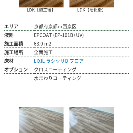
LDK【施工後】
LDK【硬化後】
エリア
京都府京都市西京区
液剤
EPCOAT (EP-101B+UV)
施工面積
63.0 m2
施工場所
全面施工
床材
LIXIL
ラシッサD フロア
オプション
クロスコーティング
水まわりコーティング