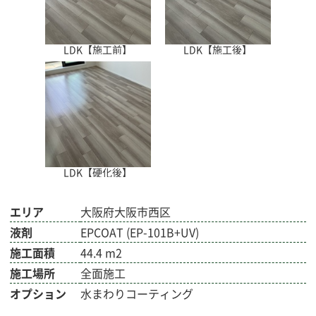
LDK【施工前】
LDK【施工後】
LDK【硬化後】
エリア
大阪府大阪市西区
液剤
EPCOAT (EP-101B+UV)
施工面積
44.4 m2
施工場所
全面施工
オプション
水まわりコーティング