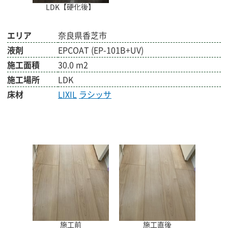
LDK【硬化後】
エリア
奈良県香芝市
液剤
EPCOAT (EP-101B+UV)
施工面積
30.0 m2
施工場所
LDK
床材
LIXIL
ラシッサ
施工前
施工直後