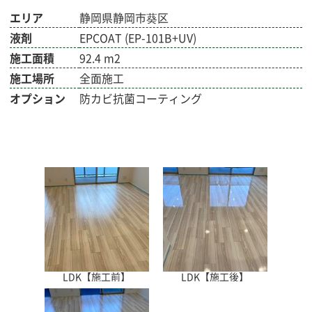
エリア
静岡県静岡市葵区
液剤
EPCOAT (EP-101B+UV)
施工面積
92.4 m2
施工場所
全面施工
オプション
防カビ抗菌コーティング
LDK【施工前】
LDK【施工後】