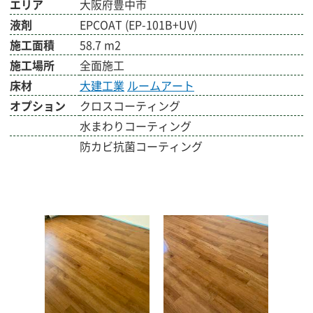
エリア
大阪府豊中市
液剤
EPCOAT (EP-101B+UV)
施工面積
58.7 m2
施工場所
全面施工
床材
大建工業
ルームアート
オプション
クロスコーティング
水まわりコーティング
防カビ抗菌コーティング