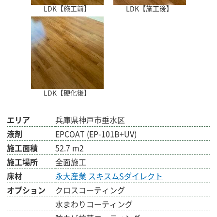
LDK【施工前】
LDK【施工後】
LDK【硬化後】
エリア
兵庫県神戸市垂水区
液剤
EPCOAT (EP-101B+UV)
施工面積
52.7 m2
施工場所
全面施工
床材
永大産業
スキスムSダイレクト
オプション
クロスコーティング
水まわりコーティング