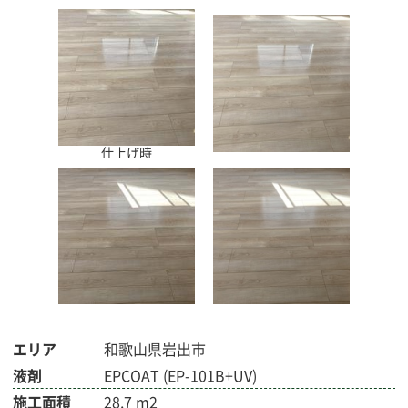
仕上げ時
エリア
和歌山県岩出市
液剤
EPCOAT (EP-101B+UV)
施工面積
28.7 m2