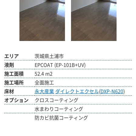
エリア
茨城県土浦市
液剤
EPCOAT (EP-101B+UV)
施工面積
52.4 m2
施工場所
全面施工
床材
永大産業
ダイレクトエクセル
(
DXP-N620
)
オプション
クロスコーティング
水まわりコーティング
防カビ抗菌コーティング