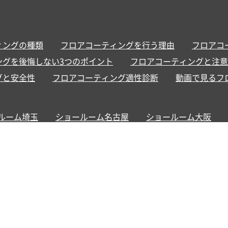
ィングの種類
フロアコーティングを行う理由
フロアコ
ングを後悔しない3つのポイント
フロアコーティングと注意
グと安全性
フロアコーティング適性診断
動画で見るフ
ルーム埼玉
ショールーム名古屋
ショールーム大阪
お支払い方法
サービス地域
カスタマー用ページ
お
セルに関するご案内
SR
)
Twitter（X）
Facebook
YouTube