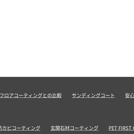
フロアコーティングとの比較
サンディングコート
安
防カビコーティング
玄関石材コーティング
PET FIRST