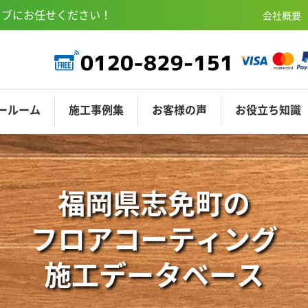
ェブにお任せください！
会社概要
ールーム
施工
事例集
お客様
の声
お役立ち
知識
COAT-M
ニSR東京渋谷
サンディングコート
ショールーム埼玉
ショールーム名古
オプションコー
福岡県志免町の
フロアコーティング
施工データベース