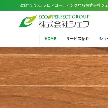
3部門でNo.1
フロアコーティングなら株式会社ジ
HOME
サービス
紹介
ショ
EPCOAT
ショールーム横浜
EP
ミ
ショールーム福岡