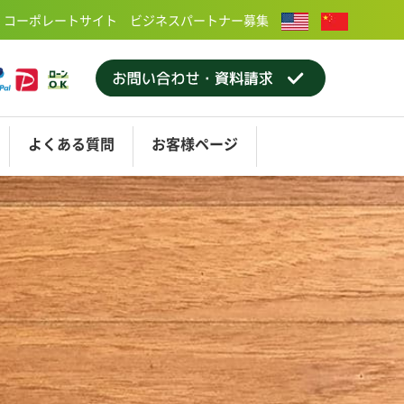
コーポレートサイト
ビジネスパートナー募集
よくある
質問
お客様
ページ
屋
ティング
ショールーム大阪
アフターメンテナンス