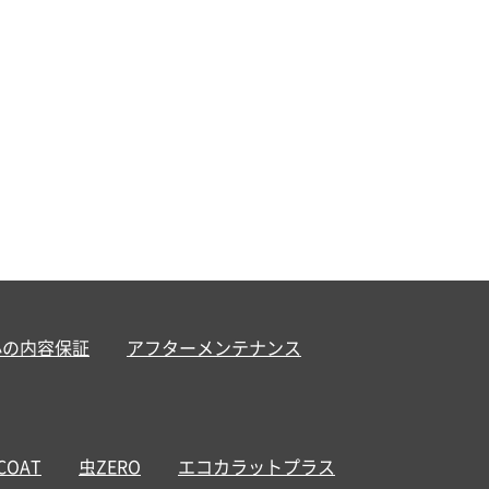
心の内容保証
アフターメンテナンス
 COAT
虫ZERO
エコカラットプラス