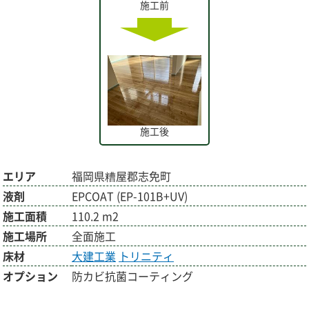
施工前
施工後
エリア
福岡県糟屋郡志免町
液剤
EPCOAT (EP-101B+UV)
施工面積
110.2 m2
施工場所
全面施工
床材
大建工業
トリニティ
オプション
防カビ抗菌コーティング