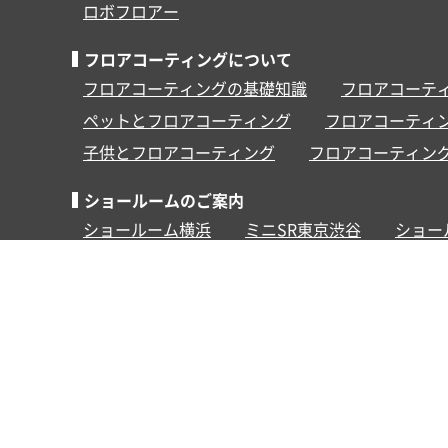
ロボフロアー
フロアコーティングについて
フロアコーティングの基礎知識
フロアコーテ
ペットとフロアコーティング
フロアコーティ
子供とフロアコーティング
フロアコーティン
ショールームのご案内
ショールーム横浜
ミニSR東京渋谷
ショー
その他
施工事例
お客様の声
よくあるご質問
ビジネスパートナー募集
求人情報
キャン
SNS
TikTok(
EPCOAT
/
採用
)
Instagram(
JEB
/
大阪