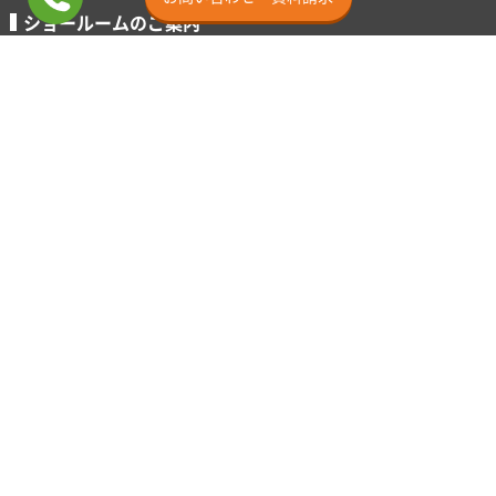
ショールームのご案内
ショールーム横浜
ミニSR東京渋谷
ショールーム埼玉
ショールーム名古屋
ショールーム大阪
ショールーム福岡
その他
施工事例
お客様の声
よくあるご質問
お支払い方法
サービス地域
カスタマー用ページ
お知らせ
お問い合わせ
クルー紹介
ビジネスパートナー募集
求人情報
キャンセルに関するご案内
SNS
TikTok(
EPCOAT
/
採用
)
Instagram(
JEB
/
大阪SR
)
Twitter（X）
Facebook
YouTube