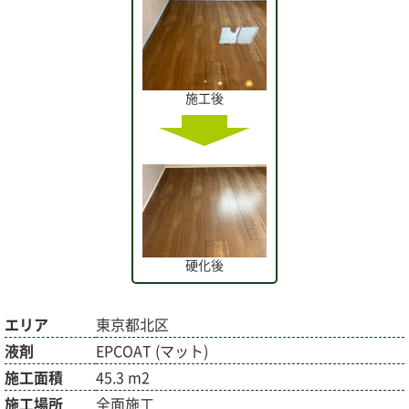
施工後
硬化後
エリア
東京都北区
液剤
EPCOAT (マット)
施工面積
45.3 m2
施工場所
全面施工