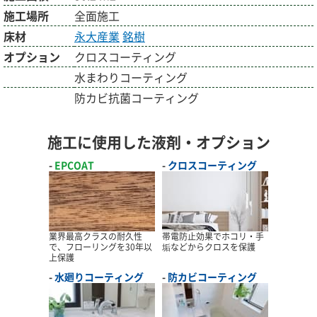
施工場所
全面施工
床材
永大産業
銘樹
オプション
クロスコーティング
水まわりコーティング
防カビ抗菌コーティング
施工に使用した液剤・オプション
EPCOAT
クロスコーティング
業界最高クラスの耐久性
帯電防止効果でホコリ・手
で、フローリングを30年以
垢などからクロスを保護
上保護
水廻りコーティング
防カビコーティング