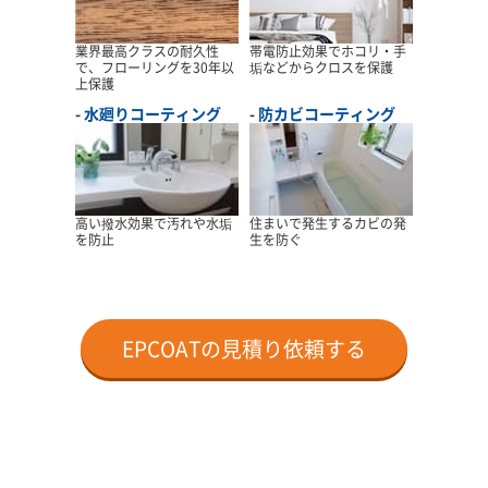
業界最高クラスの耐久性
帯電防止効果でホコリ・手
で、フローリングを30年以
垢などからクロスを保護
上保護
水廻りコーティング
防カビコーティング
高い撥水効果で汚れや水垢
住まいで発生するカビの発
を防止
生を防ぐ
EPCOATの見積り依頼する