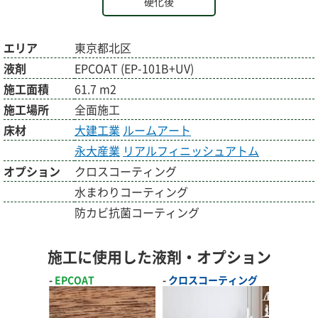
硬化後
エリア
東京都北区
液剤
EPCOAT (EP-101B+UV)
施工面積
61.7 m2
施工場所
全面施工
床材
大建工業
ルームアート
永大産業
リアルフィニッシュアトム
オプション
クロスコーティング
水まわりコーティング
防カビ抗菌コーティング
施工に使用した液剤・オプション
EPCOAT
クロスコーティング