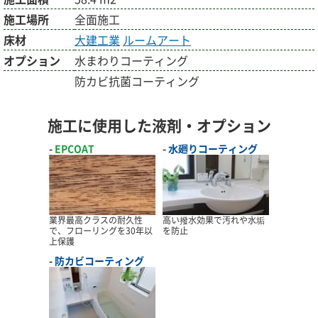
施工場所
全面施工
床材
大建工業
ルームアート
オプション
水まわりコーティング
防カビ抗菌コーティング
施工に使用した液剤・オプション
EPCOAT
水廻りコーティング
業界最高クラスの耐久性
高い撥水効果で汚れや水垢
で、フローリングを30年以
を防止
上保護
防カビコーティング