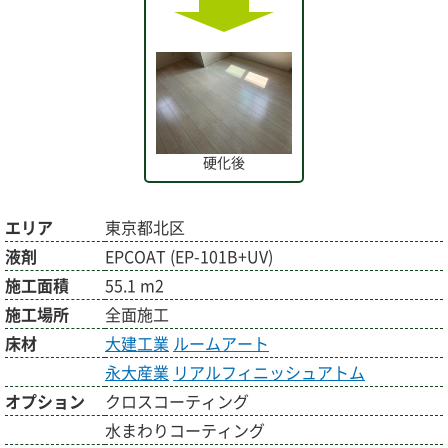
硬化後
エリア
東京都北区
液剤
EPCOAT (EP-101B+UV)
施工面積
55.1 m2
施工場所
全面施工
床材
大建工業
ルームアート
永大産業
リアルフィニッシュアトム
オプション
クロスコーティング
水まわりコーティング