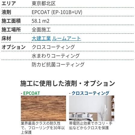
エリア
東京都北区
液剤
EPCOAT (EP-101B+UV)
施工面積
58.1 m2
施工場所
全面施工
床材
大建工業
ルームアート
オプション
クロスコーティング
水まわりコーティング
防カビ抗菌コーティング
施工に使用した液剤・オプション
EPCOAT
クロスコーティング
業界最高クラスの耐久性
帯電防止効果でホコリ・手
で、フローリングを30年以
垢などからクロスを保護
上保護