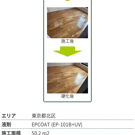
施工後
硬化後
エリア
東京都北区
液剤
EPCOAT (EP-101B+UV)
施工面積
50.2 m2