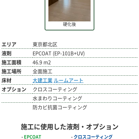
硬化後
エリア
東京都北区
液剤
EPCOAT (EP-101B+UV)
施工面積
46.9 m2
施工場所
全面施工
床材
大建工業
ルームアート
オプション
クロスコーティング
水まわりコーティング
防カビ抗菌コーティング
施工に使用した液剤・オプション
EPCOAT
クロスコーティング