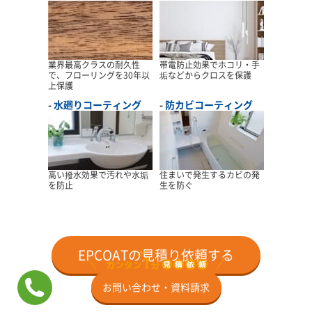
業界最高クラスの耐久性
帯電防止効果でホコリ・手
で、フローリングを30年以
垢などからクロスを保護
上保護
水廻りコーティング
防カビコーティング
高い撥水効果で汚れや水垢
住まいで発生するカビの発
を防止
生を防ぐ
EPCOATの見積り依頼する
お問い合わせ・資料請求