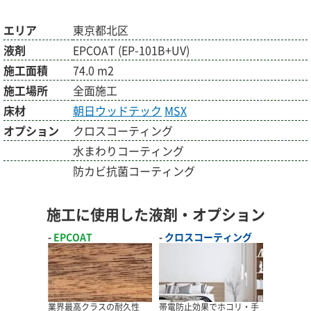
エリア
東京都北区
液剤
EPCOAT (EP-101B+UV)
施工面積
74.0 m2
施工場所
全面施工
床材
朝日ウッドテック
MSX
オプション
クロスコーティング
水まわりコーティング
防カビ抗菌コーティング
施工に使用した液剤・オプション
EPCOAT
クロスコーティング
業界最高クラスの耐久性
帯電防止効果でホコリ・手