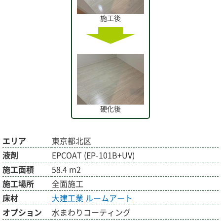
施工後
硬化後
エリア
東京都北区
液剤
EPCOAT (EP-101B+UV)
施工面積
58.4 m2
施工場所
全面施工
床材
大建工業
ルームアート
オプション
水まわりコーティング