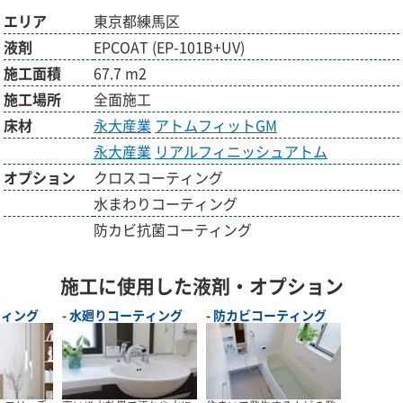
エリア
東京都練馬区
液剤
EPCOAT (EP-101B+UV)
施工面積
67.7 m2
施工場所
全面施工
床材
永大産業
アトムフィットGM
永大産業
リアルフィニッシュアトム
オプション
クロスコーティング
水まわりコーティング
防カビ抗菌コーティング
施工に使用した液剤・オプション
ティング
水廻りコーティング
防カビコーティング