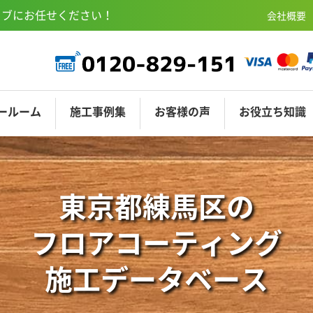
ェブにお任せください！
会社概要
ールーム
施工
事例集
お客様
の声
お役立ち
知識
COAT-M
ニSR東京渋谷
サンディングコート
ショールーム埼玉
ショールーム名古
オプションコー
東京都練馬区の
フロアコーティング
施工データベース