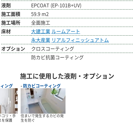
液剤
EPCOAT (EP-101B+UV)
施工面積
59.9 m2
施工場所
全面施工
床材
大建工業
ルームアート
永大産業
リアルフィニッシュアトム
オプション
クロスコーティング
防カビ抗菌コーティング
施工に使用した液剤・オプション
ティング
防カビコーティング
ホコリ・手
住まいで発生するカビの発
スを保護
生を防ぐ