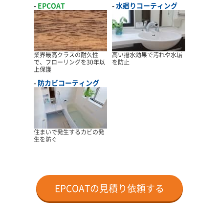
EPCOAT
水廻りコーティング
業界最高クラスの耐久性
高い撥水効果で汚れや水垢
で、フローリングを30年以
を防止
上保護
防カビコーティング
住まいで発生するカビの発
生を防ぐ
EPCOATの見積り依頼する