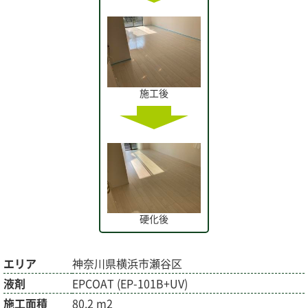
施工後
硬化後
エリア
神奈川県横浜市瀬谷区
液剤
EPCOAT (EP-101B+UV)
施工面積
80.2 m2