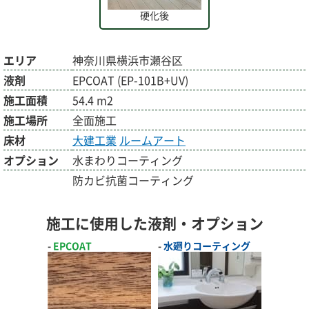
硬化後
エリア
神奈川県横浜市瀬谷区
液剤
EPCOAT (EP-101B+UV)
施工面積
54.4 m2
施工場所
全面施工
床材
大建工業
ルームアート
オプション
水まわりコーティング
防カビ抗菌コーティング
施工に使用した液剤・オプション
EPCOAT
水廻りコーティング