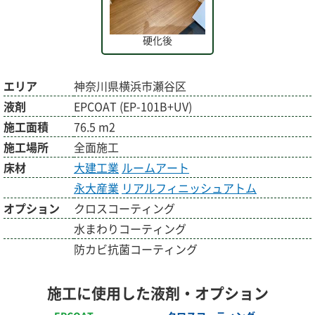
硬化後
エリア
神奈川県横浜市瀬谷区
液剤
EPCOAT (EP-101B+UV)
施工面積
76.5 m2
施工場所
全面施工
床材
大建工業
ルームアート
永大産業
リアルフィニッシュアトム
オプション
クロスコーティング
水まわりコーティング
防カビ抗菌コーティング
施工に使用した液剤・オプション