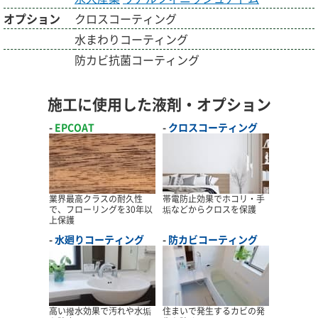
オプション
クロスコーティング
水まわりコーティング
防カビ抗菌コーティング
施工に使用した液剤・オプション
EPCOAT
クロスコーティング
業界最高クラスの耐久性
帯電防止効果でホコリ・手
で、フローリングを30年以
垢などからクロスを保護
上保護
水廻りコーティング
防カビコーティング
高い撥水効果で汚れや水垢
住まいで発生するカビの発