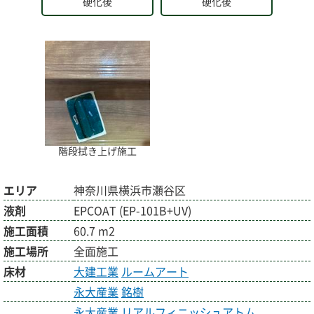
硬化後
硬化後
階段拭き上げ施工
エリア
神奈川県横浜市瀬谷区
液剤
EPCOAT (EP-101B+UV)
施工面積
60.7 m2
施工場所
全面施工
床材
大建工業
ルームアート
永大産業
銘樹
永大産業
リアルフィニッシュアトム