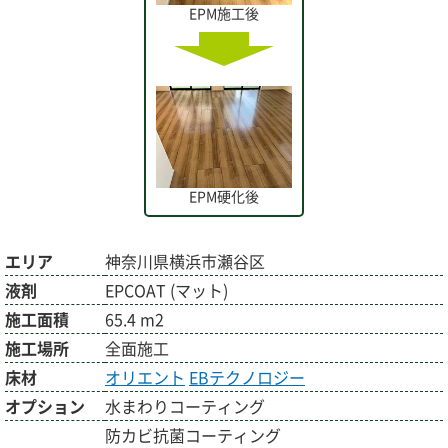
EPM施工後
EPM硬化後
エリア
神奈川県横浜市瀬谷区
液剤
EPCOAT (マット)
施工面積
65.4 m2
施工場所
全面施工
床材
オリエント
EBテクノロジー
オプション
水まわりコーティング
防カビ抗菌コーティング