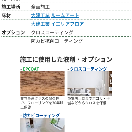
施工場所
全面施工
床材
大建工業
ルームアート
大建工業
イエリアフロア
オプション
クロスコーティング
防カビ抗菌コーティング
施工に使用した液剤・オプション
EPCOAT
クロスコーティング
業界最高クラスの耐久性
帯電防止効果でホコリ・手
で、フローリングを30年以
垢などからクロスを保護
上保護
防カビコーティング