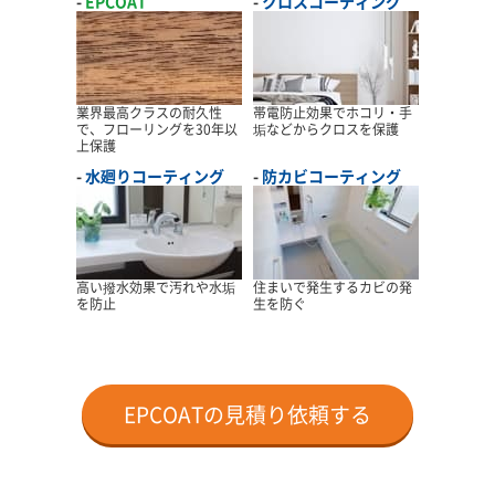
EPCOAT
クロスコーティング
業界最高クラスの耐久性
帯電防止効果でホコリ・手
で、フローリングを30年以
垢などからクロスを保護
上保護
水廻りコーティング
防カビコーティング
高い撥水効果で汚れや水垢
住まいで発生するカビの発
を防止
生を防ぐ
EPCOATの見積り依頼する