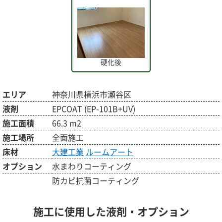
硬化後
エリア
神奈川県横浜市瀬谷区
液剤
EPCOAT (EP-101B+UV)
施工面積
66.3 m2
施工場所
全面施工
床材
大建工業
ルームアート
オプション
水まわりコーティング
防カビ抗菌コーティング
施工に使用した液剤・オプション