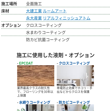
施工場所
全面施工
床材
大建工業
ルームアート
永大産業
リアルフィニッシュアトム
オプション
クロスコーティング
水まわりコーティング
防カビ抗菌コーティング
施工に使用した液剤・オプション
EPCOAT
クロスコーティング
業界最高クラスの耐久性
帯電防止効果でホコリ・手
で、フローリングを30年以
垢などからクロスを保護
上保護
水廻りコーティング
防カビコーティング