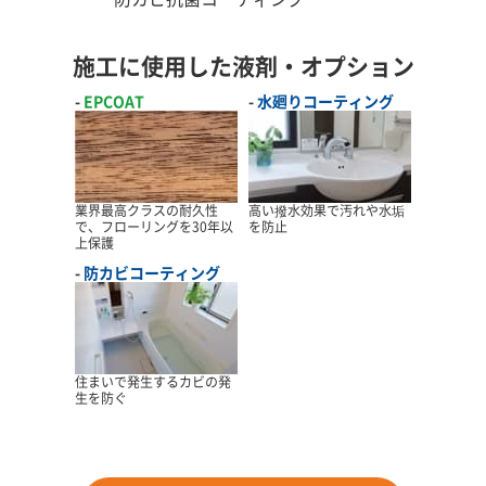
施工に使用した液剤・オプション
EPCOAT
水廻りコーティング
業界最高クラスの耐久性
高い撥水効果で汚れや水垢
で、フローリングを30年以
を防止
上保護
防カビコーティング
住まいで発生するカビの発
生を防ぐ