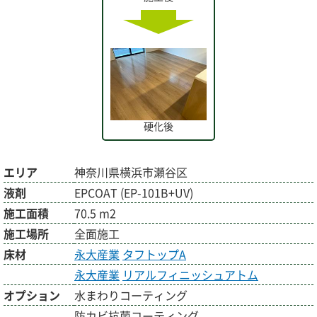
硬化後
エリア
神奈川県横浜市瀬谷区
液剤
EPCOAT (EP-101B+UV)
施工面積
70.5 m2
施工場所
全面施工
床材
永大産業
タフトップA
永大産業
リアルフィニッシュアトム
オプション
水まわりコーティング
防カビ抗菌コーティング