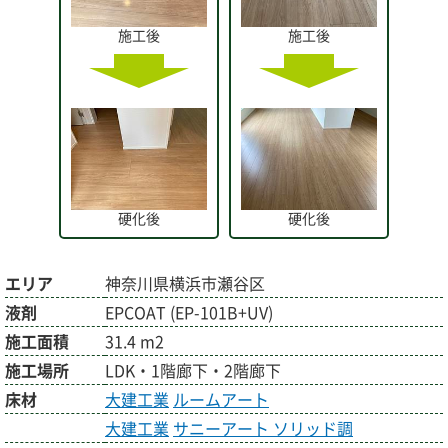
施工後
施工後
硬化後
硬化後
エリア
神奈川県横浜市瀬谷区
液剤
EPCOAT (EP-101B+UV)
施工面積
31.4 m2
施工場所
LDK・1階廊下・2階廊下
床材
大建工業
ルームアート
大建工業
サニーアート ソリッド調