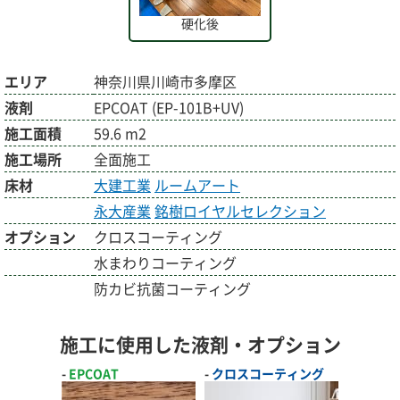
硬化後
エリア
神奈川県川崎市多摩区
液剤
EPCOAT (EP-101B+UV)
施工面積
59.6 m2
施工場所
全面施工
床材
大建工業
ルームアート
永大産業
銘樹ロイヤルセレクション
オプション
クロスコーティング
水まわりコーティング
防カビ抗菌コーティング
施工に使用した液剤・オプション
EPCOAT
クロスコーティング