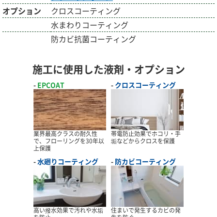
オプション
クロスコーティング
水まわりコーティング
防カビ抗菌コーティング
施工に使用した液剤・オプション
EPCOAT
クロスコーティング
業界最高クラスの耐久性
帯電防止効果でホコリ・手
で、フローリングを30年以
垢などからクロスを保護
上保護
水廻りコーティング
防カビコーティング
高い撥水効果で汚れや水垢
住まいで発生するカビの発