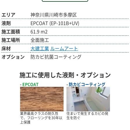
エリア
神奈川県川崎市多摩区
液剤
EPCOAT (EP-101B+UV)
施工面積
61.9 m2
施工場所
全面施工
床材
大建工業
ルームアート
オプション
防カビ抗菌コーティング
施工に使用した液剤・オプション
EPCOAT
防カビコーティング
業界最高クラスの耐久性
住まいで発生するカビの発
で、フローリングを30年以
生を防ぐ
上保護