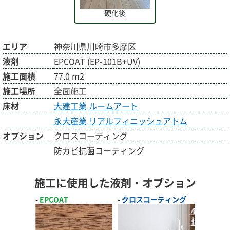
硬化後
エリア
神奈川県川崎市多摩区
液剤
EPCOAT (EP-101B+UV)
施工面積
77.0 m2
施工場所
全面施工
床材
大建工業
ルームアート
永大産業
リアルフィニッシュアトム
オプション
クロスコーティング
防カビ抗菌コーティング
施工に使用した液剤・オプション
EPCOAT
クロスコーティング