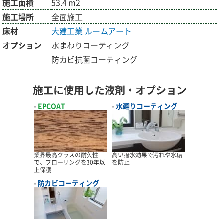
施工面積
53.4 m2
施工場所
全面施工
床材
大建工業
ルームアート
オプション
水まわりコーティング
防カビ抗菌コーティング
施工に使用した液剤・オプション
EPCOAT
水廻りコーティング
業界最高クラスの耐久性
高い撥水効果で汚れや水垢
で、フローリングを30年以
を防止
上保護
防カビコーティング