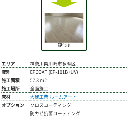
硬化後
エリア
神奈川県川崎市多摩区
液剤
EPCOAT (EP-101B+UV)
施工面積
57.3 m2
施工場所
全面施工
床材
大建工業
ルームアート
オプション
クロスコーティング
防カビ抗菌コーティング