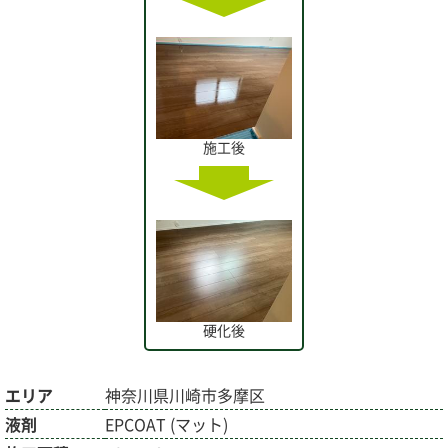
施工後
硬化後
エリア
神奈川県川崎市多摩区
液剤
EPCOAT (マット)