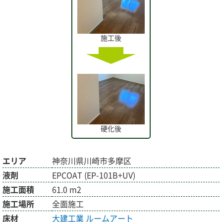
施工後
硬化後
エリア
神奈川県川崎市多摩区
液剤
EPCOAT (EP-101B+UV)
施工面積
61.0 m2
施工場所
全面施工
床材
大建工業
ルームアート