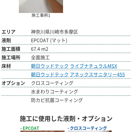
施工事例1
エリア
神奈川県川崎市多摩区
液剤
EPCOAT (マット)
施工面積
67.4 m2
施工場所
全面施工
床材
朝日ウッドテック
ライブナチュラルMSX
朝日ウッドテック
アネックスサニタリー455
オプション
クロスコーティング
水まわりコーティング
防カビ抗菌コーティング
施工に使用した液剤・オプション
EPCOAT
クロスコーティング