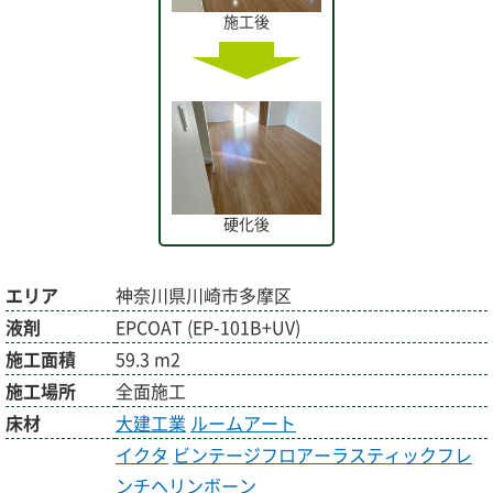
施工後
硬化後
エリア
神奈川県川崎市多摩区
液剤
EPCOAT (EP-101B+UV)
施工面積
59.3 m2
施工場所
全面施工
床材
大建工業
ルームアート
イクタ
ビンテージフロアーラスティックフレ
ンチヘリンボーン