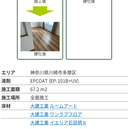
施工後
硬化後
硬化後
エリア
神奈川県川崎市多摩区
液剤
EPCOAT (EP-101B+UV)
施工面積
67.2 m2
施工場所
全面施工
床材
大建工業
ルームアート
大建工業
ワンラブフロア
大建工業
イエリア石目柄Ⅱ