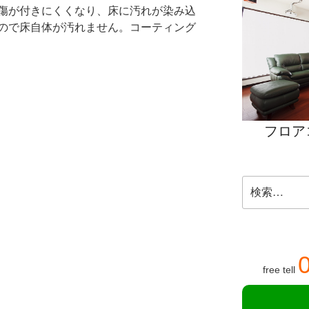
傷が付きにくくなり、床に汚れが染み込
ので床自体が汚れません。コーティング
フロア
検
索:
free tell