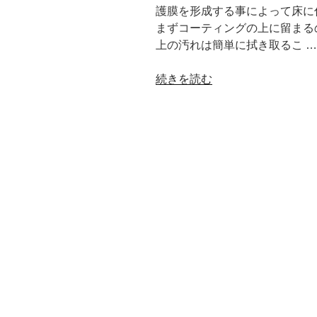
護膜を形成する事によって床に
まずコーティングの上に留まる
上の汚れは簡単に拭き取るこ …
“フ
続きを読む
ロ
ア
コ
ー
テ
ィ
ン
グ
効
果
の
日
常
に