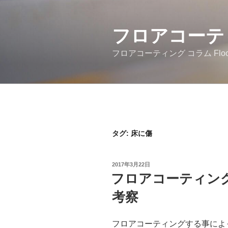
コ
ン
テ
フロアコーテ
ン
フロアコーティング コラム Floorcoati
ツ
へ
ス
キ
ッ
プ
タグ:
床に傷
投
2017年3月22日
稿
フロアコーティン
日:
考察
フロアコーティングする事によ