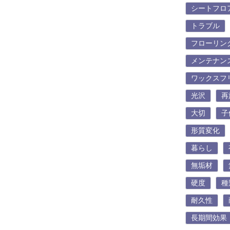
シートフロ
トラブル
フローリン
メンテナン
ワックスフ
光沢
再
大切
子
形質変化
暮らし
無垢材
硬度
種
耐久性
長期間効果