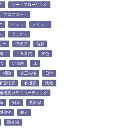
ア
シートフローリング
フロアコート
グ
ペット
メリット
ス
ワックス
リー
低光沢
信頼
施工
半永久的
変色
供
定期的
床
掃除
施工技術
日常
有害物質
有機質
比較
無機質ガラスコーティング
類
簡単
紫外線
耐傷性
脆く
除光液