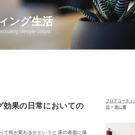
ィング生活
ng lifestyle colum
フロアコーティ
グ効果の日常においての
活
>
床に傷
って何が変わるかというと 床の表面に保