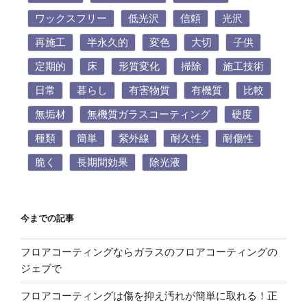
ワックスフリー
低光沢
信頼
光沢
再施工
半永久的
変色
大切
子供
定期的
床
形質変化
掃除
施工技術
日常
暮らし
有害物質
有機質
比較
無垢材
無機質ガラスコーティング
硬度
種類
簡単
紫外線
耐久性
耐傷性
脆く
長期間効果
除光液
今までの記事
フロアコーティングならガラスのフロアコーティングの
ジェブで
フロアコーティングは傷を抑え汚れが簡単に取れる！正