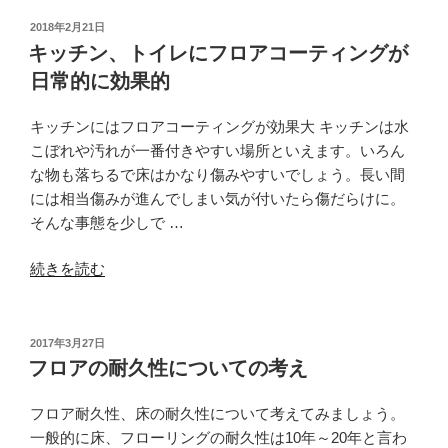
フ
投
2018年2月21日
稿
ロ
キッチン、トイレにフロアコーティングが
日:
ア
日常的に効果的
コ
ー
キッチンにはフロアコーティングが効果大 キッチンは水
テ
こぼれや汚れが一番付きやすい場所といえます。いろん
ィ
な物も落ちるで床はかなり傷みやすいでしょう。長い間
ン
には相当傷みが進んでしまい気が付いたら傷だらけに。
グ
そんな事態を少しで …
で
す”
“キ
続きを読む
の
ッ
チ
ン、
投
2017年3月27日
稿
ト
フロアの耐久性についての考え
日:
イ
レ
フロア耐久性、床の耐久性について考えてみましょう。
に
一般的に床、フローリングの耐久性は10年～20年と言わ