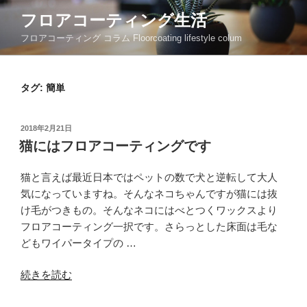
コ
フロアコーティング生活
ン
フロアコーティング コラム Floorcoating lifestyle colum
テ
ン
ツ
タグ:
簡単
へ
ス
キ
投
2018年2月21日
ッ
稿
猫にはフロアコーティングです
日:
プ
猫と言えば最近日本ではペットの数で犬と逆転して大人
気になっていますね。そんなネコちゃんですが猫には抜
け毛がつきもの。そんなネコにはべとつくワックスより
フロアコーティング一択です。さらっとした床面は毛な
どもワイパータイプの …
“猫
続きを読む
に
は