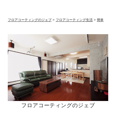
ア
コ
ー
フロアコーティングのジェブ
>
フロアコーティング生活
>
簡単
テ
ィ
ン
グ
で
掃
除
も
簡
単
に
な
り
フロアコーティングのジェブ
ま
す”