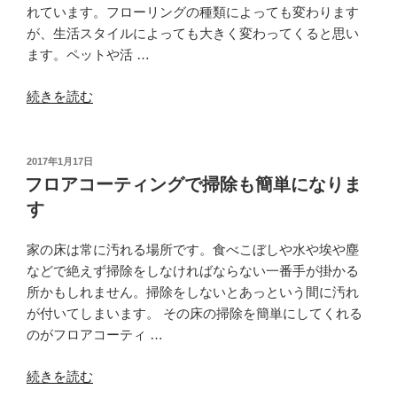
フ
れています。フローリングの種類によっても変わります
ロ
が、生活スタイルによっても大きく変わってくると思い
ア
ます。ペットや活 …
コ
“フ
ー
続きを読む
ロ
テ
ア
ィ
の
ン
投
2017年1月17日
稿
耐
グ
フロアコーティングで掃除も簡単になりま
日:
久
が
す
性
日
に
常
家の床は常に汚れる場所です。食べこぼしや水や埃や塵
つ
的
などで絶えず掃除をしなければならない一番手が掛かる
い
に
所かもしれません。掃除をしないとあっという間に汚れ
て
効
が付いてしまいます。 その床の掃除を簡単にしてくれる
の
果
のがフロアコーティ …
考
的”
え”
の
“フ
続きを読む
の
ロ