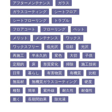
アフターメンテナンス
ガラス
ガラスコーティング
シートフロア
シートフローリング
トラブル
フロアコート
フローリング
ペット
メリット
メンテナンス
ワックス
ワックスフリー
低光沢
信頼
光沢
再施工
半永久的
変色
大切
子供
定期的
床
形質変化
掃除
施工技術
日常
暮らし
有害物質
有機質
比較
無垢材
無機質ガラスコーティング
硬度
種類
簡単
紫外線
耐久性
耐傷性
脆く
長期間効果
除光液