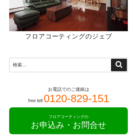
単
に
な
り
フロアコーティングのジェブ
ま
す”
の
検
検
索
索:
お電話でのご連絡は
0120-829-151
free tell
フロアコーティングの
お申込み・お問合せ