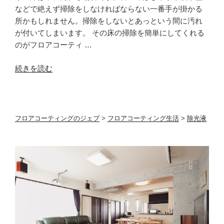
グ
察”
などで絶えず掃除をしなければならない一番手が掛かる
と
の
所かもしれません。掃除をしないとあっという間に汚れ
ホ
が付いてしまいます。 その床の掃除を簡単にしてくれる
ビ
のがフロアコーティ …
ー
ラ
“フ
続きを読む
イ
ロ
フ”
ア
の
コ
ー
フロアコーティングのジェブ
>
フロアコーティング生活
>
除光液
テ
ィ
ン
グ
で
掃
除
も
簡