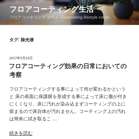
コ
フロアコーティング生活
ン
フロアコーティング コラム Floorcoating lifestyle colum
テ
ン
ツ
タグ:
除光液
へ
ス
キ
投
2017年3月22日
ッ
稿
フロアコーティング効果の日常においての
日:
プ
考察
フロアコーティングする事によって何が変わるかという
と 床の表面に保護膜を形成する事によって床に傷が付き
にくくなり、床に汚れが染み込まずコーティングの上に
留まるので床自体が汚れません。コーティング上の汚れ
は簡単に拭き取るこ …
“フ
続きを読む