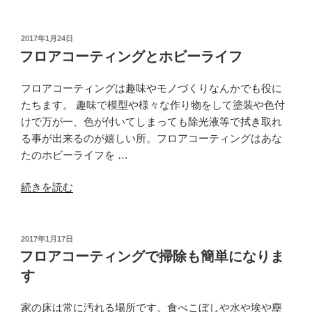
ロ
ア
コ
投
2017年1月24日
稿
ー
フロアコーティングとホビーライフ
日:
テ
ィ
フロアコーティングは趣味やモノづくりなんかでも役に
ン
たちます。 趣味で模型や様々な作り物をして塗装や色付
グ
けで万が一、色が付いてしまっても除光液等で拭き取れ
効
る事が出来るのが嬉しい所。フロアコーティングはあな
果
たのホビーライフを …
の
“フ
日
続きを読む
ロ
常
ア
に
コ
お
投
2017年1月17日
稿
ー
い
フロアコーティングで掃除も簡単になりま
日:
テ
て
す
ィ
の
ン
考
家の床は常に汚れる場所です。食べこぼしや水や埃や塵