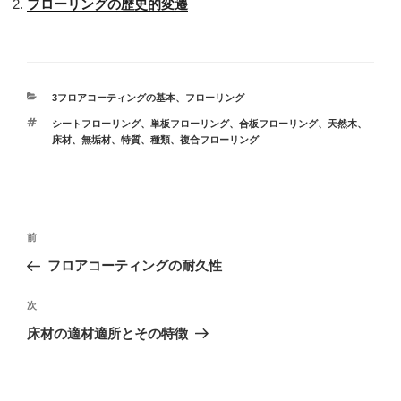
フローリングの歴史的変遷
カ
3フロアコーティングの基本
、
フローリング
テ
タ
シートフローリング
、
単板フローリング
、
合板フローリング
、
天然木
、
ゴ
グ
床材
、
無垢材
、
特質
、
種類
、
複合フローリング
リ
ー
投
前
前
稿
の
フロアコーティングの耐久性
ナ
投
ビ
稿
次
次
ゲ
の
床材の適材適所とその特徴
投
ー
稿
シ