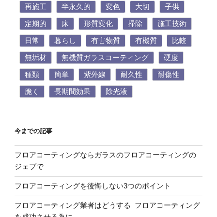
再施工
半永久的
変色
大切
子供
定期的
床
形質変化
掃除
施工技術
日常
暮らし
有害物質
有機質
比較
無垢材
無機質ガラスコーティング
硬度
種類
簡単
紫外線
耐久性
耐傷性
脆く
長期間効果
除光液
今までの記事
フロアコーティングならガラスのフロアコーティングの
ジェブで
フロアコーティングを後悔しない3つのポイント
フロアコーティング業者はどうする_フロアコーティング
を成功させる為に