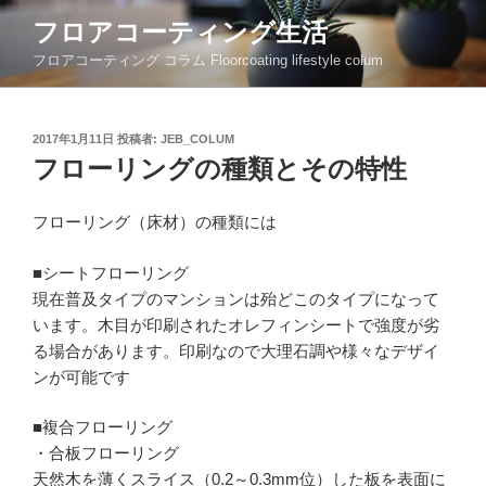
コ
フロアコーティング生活
ン
フロアコーティング コラム Floorcoating lifestyle colum
テ
ン
ツ
投
2017年1月11日
投稿者:
JEB_COLUM
へ
稿
フローリングの種類とその特性
ス
日:
キ
ッ
フローリング（床材）の種類には
プ
■シートフローリング
現在普及タイプのマンションは殆どこのタイプになって
います。木目が印刷されたオレフィンシートで強度が劣
る場合があります。印刷なので大理石調や様々なデザイ
ンが可能です
■複合フローリング
・合板フローリング
天然木を薄くスライス（0.2～0.3mm位）した板を表面に