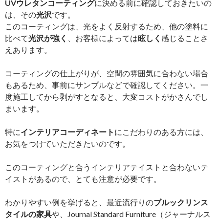
UVウレタンコーティング
に決める前に確認しておきたいの
は、その
光沢
です。
このコーティングは、光をよく反射するため、他の塗料に
比べて
光沢が強く
、お客様によっては
眩しく
感じることさ
えあります。
コーティングの仕上がりが、空間の雰囲気に合わない場合
もあるため、事前にサンプルなどで確認してください。一
度施工してから剥がすとなると、大変コストがかさんでし
まいます。
特に
インテリアコーディネート
にこだわりのある方には、
お気をつけていただきたいのです。
このコーティングと合うインテリアテイストと合わないテ
イストがあるので、とても注意が必要です。
わかりやすい例を挙げると、最近流行りの
ブルックリンス
タイルの家具
や、Journal Standard Furniture（ジャーナルス