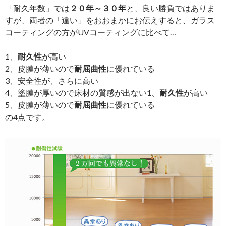
「耐久年数」では
２０年～３０年
と、良い勝負ではありま
すが、両者の「違い」をおおまかにお伝えすると、ガラス
コーティングの方がUVコーティングに比べて…
1、
耐久性
が高い
2、皮膜が薄いので
耐屈曲性
に優れている
3、安全性が、さらに高い
4、塗膜が厚いので床材の質感が出ない1、
耐久性
が高い
5、皮膜が薄いので
耐屈曲性
に優れている
の4点です。