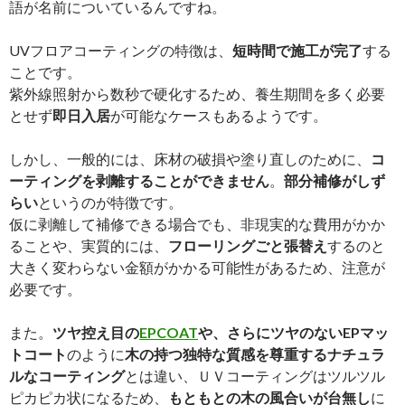
語が名前についているんですね。
UVフロアコーティングの特徴は、
短時間で施工が完了
する
ことです。
紫外線照射から数秒で硬化するため、養生期間を多く必要
とせず
即日入居
が可能なケースもあるようです。
しかし、一般的には、床材の破損や塗り直しのために、
コ
ーティングを剥離することができません
。
部分補修がしず
らい
というのが特徴です。
仮に剥離して補修できる場合でも、非現実的な費用がかか
ることや、実質的には、
フローリングごと張替え
するのと
大きく変わらない金額がかかる可能性があるため、注意が
必要です。
また。
ツヤ控え目の
EPCOAT
や、さらにツヤのないEPマッ
トコート
のように
木の持つ独特な質感を尊重するナチュラ
ルなコーティング
とは違い、ＵＶコーティングはツルツル
ピカピカ状になるため、
もともとの木の風合いが台無し
に