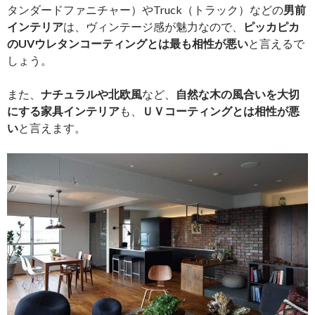
タンダードファニチャー）やTruck（トラック）などの
男前
インテリア
は、ヴィンテージ感が魅力なので、
ピッカピカ
のUVウレタンコーティングとは最も相性が悪い
と言えるで
しょう。
また、
ナチュラルや北欧風
など、
自然な木の風合いを大切
にする家具インテリア
も、
ＵＶコーティングとは相性が悪
い
と言えます。