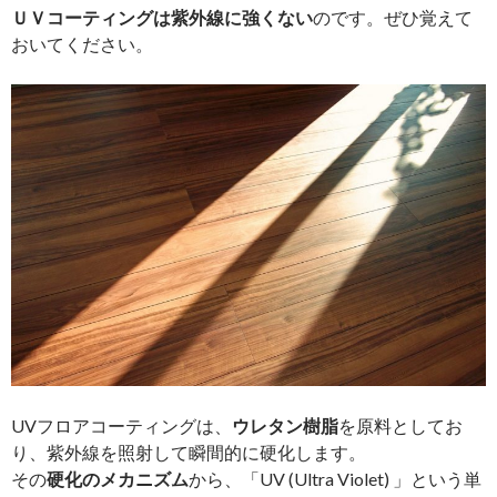
ＵＶコーティングは紫外線に強くない
のです。ぜひ覚えて
おいてください。
UVフロアコーティングは、
ウレタン樹脂
を原料としてお
り、紫外線を照射して瞬間的に硬化します。
その
硬化のメカニズム
から、「UV (Ultra Violet) 」という単