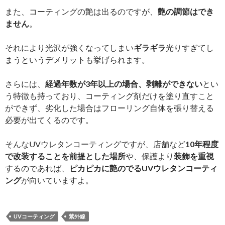
また、コーティングの艶は出るのですが、
艶の調節はでき
ません
。
それにより光沢が強くなってしまい
ギラギラ
光りすぎてし
まうというデメリットも挙げられます。
さらには、
経過年数が3年以上の場合、剥離ができない
とい
う特徴も持っており、コーティング剤だけを塗り直すこと
ができず、劣化した場合はフローリング自体を張り替える
必要が出てくるのです。
そんなUVウレタンコーティングですが、店舗など
10年程度
で改装することを前提とした場所
や、保護より
装飾を重視
するのであれば、
ピカピカに艶のでるUVウレタンコーティ
ング
が向いていますよ。
UVコーティング
紫外線