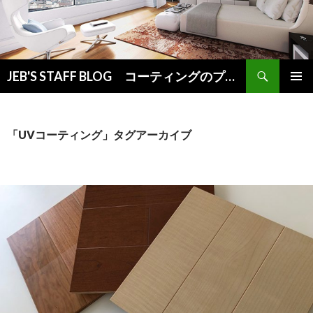
検
JEB'S STAFF BLOG コーティングのプロが教えるお役立ち情報
索
コ
メインメ
ン
ニュー
テ
ン
「UVコーティング」タグアーカイブ
ツ
へ
ス
キ
ッ
プ