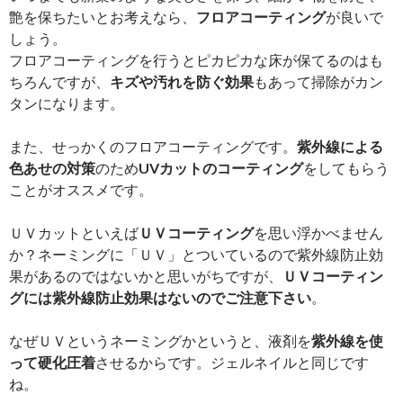
艶を保ちたいとお考えなら、
フロアコーティング
が良いで
しょう。
フロアコーティングを行うとピカピカな床が保てるのはも
ちろんですが、
キズや汚れを防ぐ効果
もあって掃除がカン
タンになります。
また、せっかくのフロアコーティングです。
紫外線による
色あせの対策
のため
UVカットのコーティング
をしてもらう
ことがオススメです。
ＵＶカットといえば
ＵＶコーティング
を思い浮かべません
か？ネーミングに「ＵＶ」とついているので紫外線防止効
果があるのではないかと思いがちですが、
ＵＶコーティン
グには紫外線防止効果はないのでご注意下さい
。
なぜＵＶというネーミングかというと、液剤を
紫外線を使
って硬化圧着
させるからです。ジェルネイルと同じです
ね。