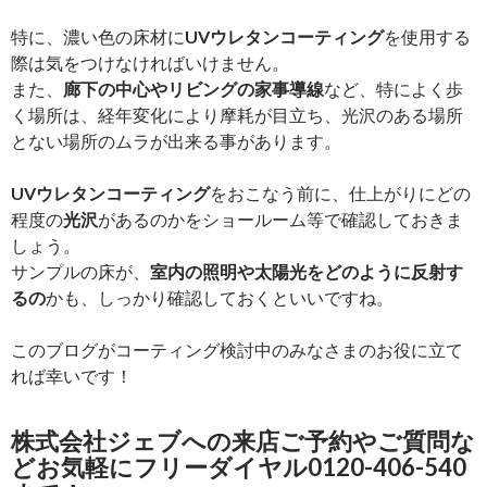
特に、濃い色の床材に
UVウレタンコーティング
を使用する
際は気をつけなければいけません。
また、
廊下の中心やリビングの家事導線
など、特によく歩
く場所は、経年変化により摩耗が目立ち、光沢のある場所
とない場所のムラが出来る事があります。
UVウレタンコーティング
をおこなう前に、仕上がりにどの
程度の
光沢
があるのかをショールーム等で確認しておきま
しょう。
サンプルの床が、
室内の照明や太陽光をどのように反射す
るの
かも、しっかり確認しておくといいですね。
このブログがコーティング検討中のみなさまのお役に立て
れば幸いです！
株式会社ジェブへの来店ご予約やご質問な
どお気軽にフリーダイヤル0120-406-540