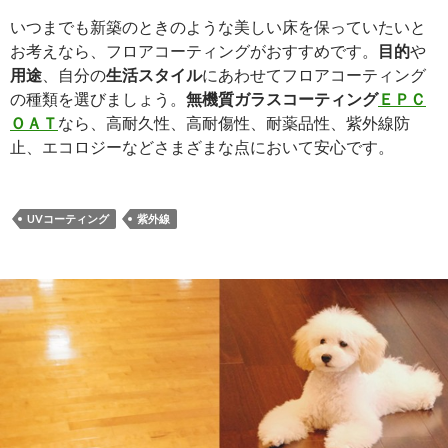
いつまでも新築のときのような美しい床を保っていたいと
お考えなら、フロアコーティングがおすすめです。
目的
や
用途
、自分の
生活スタイル
にあわせてフロアコーティング
の種類を選びましょう。
無機質ガラスコーティング
ＥＰＣ
ＯＡＴ
なら、高耐久性、高耐傷性、耐薬品性、紫外線防
止、エコロジーなどさまざまな点において安心です。
UVコーティング
紫外線