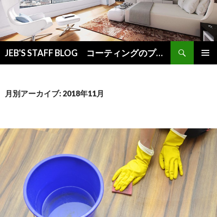
検
JEB'S STAFF BLOG コーティングのプロが教えるお役立ち情報
索
コ
メインメ
ン
ニュー
テ
ン
月別アーカイブ: 2018年11月
ツ
へ
ス
キ
ッ
プ