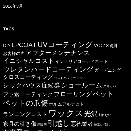
2016年3月
TAGS
UVコーティング
EPCOAT
DIY
VOC13物質
アフターメンテナンス
お客様の声
イニシャルコスト
インテリアコーディネート
ウレタンハードコーティング
ガーデニング
クロスコーティング
コストパフォーマンス
ショールーム
シックハウス症候群
スリッパ
ペット
フローリング
フッ素コーティング
ペットの爪傷
ホルムアルデヒド
ワックス
光沢
ランニングコスト
割れない
引越し
家具の引き傷
悪徳業者
床暖房
施工の流れ