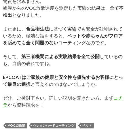
物質を含みません。
塗膜からのVOC放散速度を測定した実験の結果は、
全て不
検出
となりました。
また更に、
食品衛生法
に基づく実験でも安全が証明されて
いるため、極端な話をすると、
ペットや赤ちゃんがフロア
を舐めても全く問題のない
コーティングなのです。
そして、
第三者機関による実験結果を全て公開
しているの
も、自信の表れですね。
EPCOATはご家族の健康と安全性を優先するお客様にとっ
て最良の選択
と言えるのではないでしょうか。
ぜひ、ご検討下さい。詳しい説明を聞きたい方、まず
コチ
ラ
から資料請求を！
VOC13物質
ウレタンハードコーティング
ペット