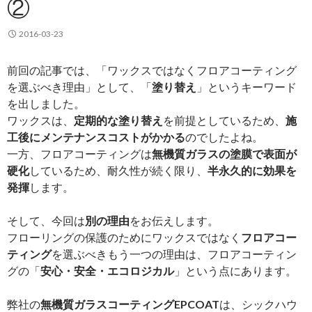
②
2016-03-23
前回の記事では、「ワックスではなくフロアコーティング
を選ぶべき理由」として、「
塗り替え
」というキーワード
を出しました。
ワックスは、
定期的な塗り替え
を前提としているため、
施
工後にメンテナンスコストがかかる
のでしたよね。
一方、フロアコーティングは
無機質ガラスの塗膜で表面が
硬化
しているため、耐久性が続く限り、
半永久的に効果を
発揮
します。
そして、今回は
別の理由
をお伝えします。
フローリングの保護のためにワックスではなく
フロアコー
ティング
を選ぶべきもう一つの理由は、フロアコーティン
グの「
安心・安全・エコロジカル
」という点にあります。
弊社の
無機質ガラスコーティングEPCOAT
は、シックハウ