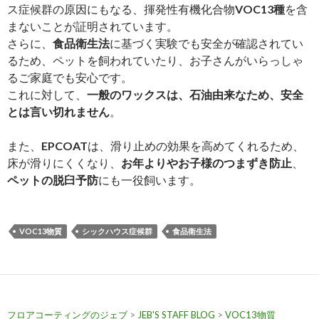
ス症候群の原因にもなる、揮発性有機化合物
VOC13種
を含
まないことが証明されています。
さらに、
食品衛生法
に基づく実験でも安全が確認されてい
るため、ペットを飼われていたり、お子さんがいらっしゃ
るご家庭でも安心です。
これに対して、
一般のワックスは、石油由来なため、安全
とは言い切れません
。
また、
EPCOAT
は、滑り止めの効果を高めてくれるため、
床が滑りにくくなり、
お年よりやお子様のつまずき防止
、
ペットの脱臼予防
にも一役飼います。
VOC13物質
シックハウス症候群
食品衛生法
フロアコーティングのジェブ
>
JEB'S STAFF BLOG
>
VOC13物質