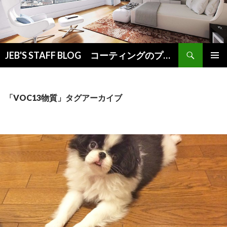
検
JEB'S STAFF BLOG コーティングのプロが教えるお役立ち情報
索
コ
メインメ
ン
ニュー
テ
ン
「VOC13物質」タグアーカイブ
ツ
へ
ス
キ
ッ
プ