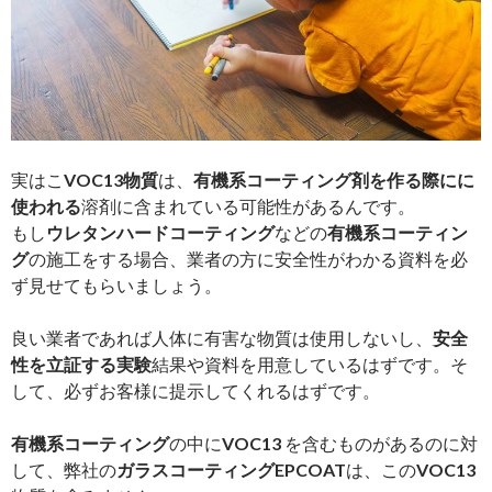
実はこ
VOC13物質
は、
有機系コーティング剤を作る際にに
使われる
溶剤に含まれている可能性があるんです。
もし
ウレタンハードコーティング
などの
有機系コーティン
グ
の施工をする場合、業者の方に安全性がわかる資料を必
ず見せてもらいましょう。
良い業者であれば人体に有害な物質は使用しないし、
安全
性を立証する実験
結果や資料を用意しているはずです。そ
して、必ずお客様に提示してくれるはずです。
有機系コーティング
の中に
VOC13
を含むものがあるのに対
して、弊社の
ガラスコーティングEPCOAT
は、この
VOC13