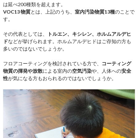
は延べ200種類を超えます。
VOC13 物質
とは、上記のうち、
室内汚染物質13種
のことで
す。
その代表としては、
トルエン、キシレン、ホルムアルデヒ
ド
などが挙げられます。ホルムアルデヒドはご存知の方も
多いのではないでしょうか。
フロアコーティングを検討されている方で、
コーティング
物質の揮発や放散
による室内の
空気汚染
や、人体への
安全
性
が気になる方もおられるのではないでしょうか。