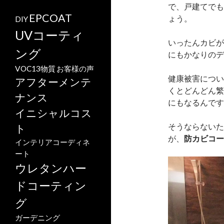
で、戸建てでも
EPCOAT
ょう。
DIY
UVコーティ
いったんカビが
ング
にもかなりのデ
VOC13物質
お客様の声
健康被害につい
アフターメンテ
くとどんどん繁
ナンス
にもなるんです
イニシャルコス
そうならないた
ト
が、
防カビコー
インテリアコーディネ
ート
ウレタンハー
ドコーティン
グ
ガーデニング