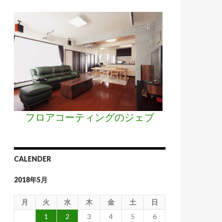
フロアコーティングのジェブ
CALENDER
2018年5月
月
火
水
木
金
土
日
1
2
3
4
5
6