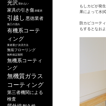
光沢
割れない
もしカビが発生
家具の引き傷
床暖房
果によって水拭
引越し
悪徳業者
防カビコーティ
施工の流れ
もするとなおよ
有機系コーテ
ィング
業者選び
決済方法
無垢フローリング
無料保証期間
無機系コーティ
ング
無機質ガラス
コーティング
第三者機関による
検査
紫外線