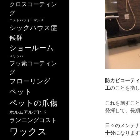
クロスコーティン
グ
コストパフォーマンス
シックハウス症
候群
ショールーム
スリッパ
フッ素コーティン
グ
フローリング
防カビコーティ
工
のことを指し
ペット
ペットの爪傷
これを施すこと
発揮して、長期
ホルムアルデヒド
ランニングコスト
日々のメンテナ
ワックス
十分
になります