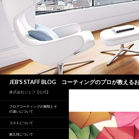
検
JEB'S STAFF BLOG コーティングのプロが教え
索
株式会社ジェブ【公式】
フロアコーティングの種類とそ
の違いについて
コストについて
耐久性について