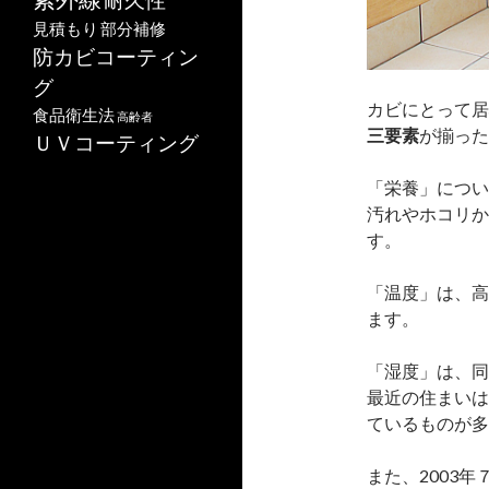
耐久性
見積もり
部分補修
防カビコーティン
グ
カビにとって居
食品衛生法
高齢者
三要素
が揃った
ＵＶコーティング
「栄養」につい
汚れやホコリか
す。
「温度」は、高
ます。
「湿度」は、同
最近の住まいは
ているものが多
また、2003