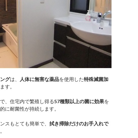
ング
は、
人体に無害な薬品
を使用した
特殊滅菌加
ます。
で、住宅内で繁殖し得る
57種類以上の菌に効果
を
的に耐菌性が持続します。
ンスもとても簡単で、
拭き掃除だけのお手入れで
。