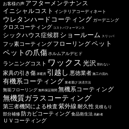
アフターメンテナンス
お客様の声
イニシャルコスト
インテリアコーディネート
ウレタンハードコーティング
ガーデニング
クロスコーティング
コストパフォーマンス
ショールーム
シックハウス症候群
スリッパ
ペット
フローリング
フッ素コーティング
ペットの爪傷
ホルムアルデヒド
ワックス
光沢
ランニングコスト
割れない
引越し
家具の引き傷
悪徳業者
床暖房
施工の流れ
有機系コーティング
業者選び
決済方法
無機系コーティング
無垢フローリング
無料保証期間
無機質ガラスコーティング
紫外線
第三者機関による検査
耐久性
見積もり
防カビコーティング
部分補修
食品衛生法
高齢者
ＵＶコーティング