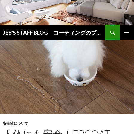
検
JEB'S STAFF BLOG コーティングのプロが教えるお役立ち情報
索
コ
メインメ
ン
ニュー
テ
ン
ツ
へ
ス
キ
ッ
プ
安全性について
人体にも安全！EPCOAT