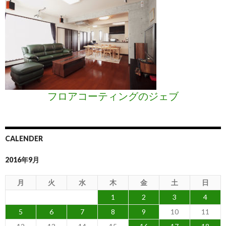
フロアコーティングのジェブ
CALENDER
2016年9月
月
火
水
木
金
土
日
1
2
3
4
5
6
7
8
9
10
11