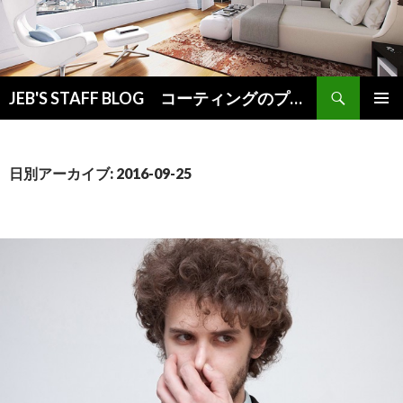
検
JEB'S STAFF BLOG コーティングのプロが教えるお役立ち情報
索
コ
メインメ
ン
ニュー
テ
ン
日別アーカイブ: 2016-09-25
ツ
へ
ス
キ
ッ
プ