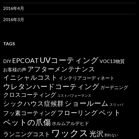
2016年4月
2016年3月
TAGS
UVコーティング
EPCOAT
DIY
VOC13物質
アフターメンテナンス
お客様の声
イニシャルコスト
インテリアコーディネート
ウレタンハードコーティング
ガーデニング
クロスコーティング
コストパフォーマンス
ショールーム
シックハウス症候群
スリッパ
ペット
フローリング
フッ素コーティング
ペットの爪傷
ホルムアルデヒド
ワックス
光沢
ランニングコスト
割れない